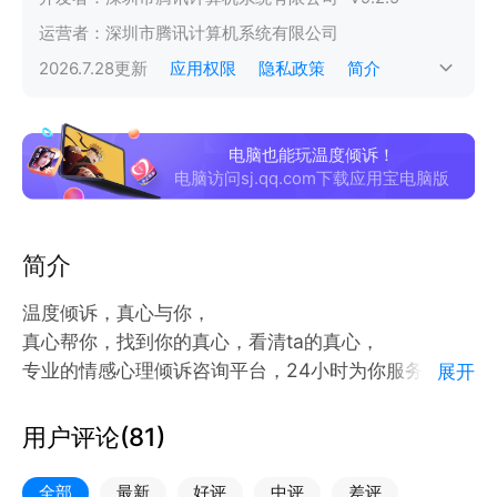
运营者：
深圳市腾讯计算机系统有限公司
2026.7.28
更新
应用权限
隐私政策
简介
电脑也能玩温度倾诉！
电脑访问sj.qq.com下载应用宝电脑版
简介
温度倾诉，真心与你，
真心帮你，找到你的真心，看清ta的真心，
专业的情感心理倾诉咨询平台，24小时为你服务
展开
平台汇聚专业的心理顾问，由专业的心理顾问，提供情
感心理抑郁倾诉咨询，倾听和陪伴，帮助您调整情绪状
用户评论(
81
)
态，收获健康快乐生活。
服务宗旨：看见你，温暖你，照亮你。
全部
最新
好评
中评
差评