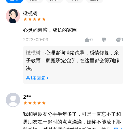
用户群体：恋爱情感、婚姻情感、失恋挽回、离婚复
婚、人际关系、亲子教育、学习困扰、情绪困扰等。
橄榄树
心灵的港湾，成长的家园
2023-09-03
0
1
橄榄树
：
心理咨询情绪疏导，感情修复，亲
子教育，家庭系统治疗，在这里都会得到解
决。
共
1
条回复
2*^
我和男朋友分手半年多了，可是一直忘不了和
男朋友在一起时的点点滴滴，始终不能放下那