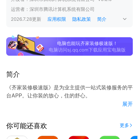
运营者：
深圳市腾讯计算机系统有限公司
2026.7.28
更新
应用权限
隐私政策
简介
电脑也能玩齐家装修极速版！
电脑访问sj.qq.com下载应用宝电脑版
简介
《齐家装修极速版》是为业主提供一站式装修服务的平
台APP。让你装的放心，住的舒心。
展开
———特色功能&服务亮点——
【0元设计】
你可能还喜欢
更多
免费出具三套户型设计方案，精选明星资深设计师为您
的家进行户型设计。如不满意，修改到满意为止。