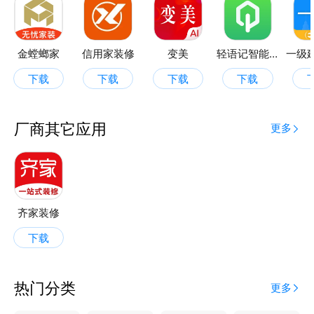
【免费报价】
基于大数据智能报价，提前了解报价，严防装修超预
金螳螂家
信用家装修
变美
轻语记智能记事本
算；出具详尽报价单，安心和装修公司谈判。
下载
下载
下载
下载
【3D全景家装】
上传户型图，上传户型图，获取720全景定制方案，让
厂商其它应用
更多
你还未装修就能亲眼看见未来家的样子
【口碑装修】
严审品牌资质，只收录业主好评的装修公司，你可以放
心挑选.
齐家装修
下载
【精美图集】
海量高质量效果图，多场景，多区域，挑选方式多样
化。总能找到你喜欢的家的样子。
热门分类
更多