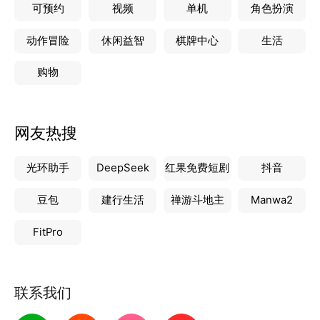
------平台力量品质保证------
可预约
视频
单机
角色扮演
齐家网2005年成立，以提升行业效率和用户体验为己
动作冒险
休闲益智
棋牌中心
生活
任，提供一站式装修解决方案，全国300个城市落地，
服务用户过2000万，业务涵盖齐家电商、齐家装修平
购物
台、自有品牌装修、齐家金融、齐家投资，逐渐构筑起
国内家装电商生态圈。
网友热搜
光环助手
DeepSeek
红果免费短剧
抖音
豆包
建行生活
禅游斗地主
Manwa2
FitPro
联系我们