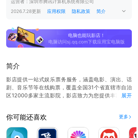
运营者：
深圳市腾讯计算机系统有限公司
2026.7.28
更新
应用权限
隐私政策
简介
电脑也能玩影店！
电脑访问sj.qq.com下载应用宝电脑版
简介
影店提供一站式娱乐票务服务，涵盖电影、演出、话
剧、音乐节等在线购票，覆盖全国31个省直辖市自治
区12000多家主流影院，影店致力为您提供丰富影视
展开
资讯、优选小卖部卖品等服务。即刻下载，品味电影，
享受生活！
你可能还喜欢
更多
关注影店微信公众号：yingdian123，可直接使用微信
公众号购票。
电影票、演出票、话剧订票、优选商品就上影店。