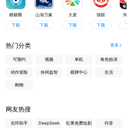
糖糖圈
山海万象
大麦
猫眼
淘
下载
下载
下载
下载
热门分类
更多
可预约
视频
单机
角色扮演
动作冒险
休闲益智
棋牌中心
生活
购物
网友热搜
光环助手
DeepSeek
红果免费短剧
抖音