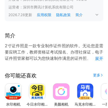
运营者：
深圳市腾讯计算机系统有限公司
2026.7.28
更新
应用权限
隐私政策
简介
简介
2寸证件照是一款专业制作证件照的软件。无论您是需
要应聘工作，教师资格证考试报名、办理社保证，电子
证件照管家都可以为您快速制作满意的证件照。
展开
证件照相机、儿童证件照、手机智能证件照、改图宝证
件照、一寸照片生成器、职业照皆可生成。
你可能还喜欢
更多
产品特点如下：
1、自定义规格轻松制作
从职场工作、各类资格证报名考试，图像信息采集，再
到各国签证照的制作......电子证件照管家支持自定义规
水印相机
今日水印相机
美颜相机
马克水印相机
一