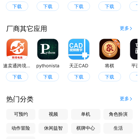
格，设置像素尺寸，文件大小，分辨率，任意规格轻松
下载
下载
下载
下载
获取。
2、一键换底--专业证件照拍摄
强大的人像识别在保证证件照不失真的情况下，对照片
厂商其它应用
更多
人像进行自然美化，让您的证件照更加引人注目。
3、精美正装智能替换
女装、男装、童装等多套正装模板，可供您任意选择，
智能贴合人像，秒换正装，让您的证件照看起来更专
业。
速卖通跨境电商
pythonista
天正CAD
将棋
平
自定义抠图
下载
下载
下载
下载
快速冲印--编辑完照片后，可以选择保存电子版或冲印
照片，省心省力。
4、专业的职业形象照拍摄制作，全身照抠图，多套底
热门分类
更多
色更换。不管你是企业领导、创业店主或是职场新人，
一张专业的职业形象照将突出您独特的气质，彰显您的
可预约
视频
单机
角色扮演
职业自信风采。
动作冒险
休闲益智
棋牌中心
生活
5、个人职业形象照，彰显职业自信