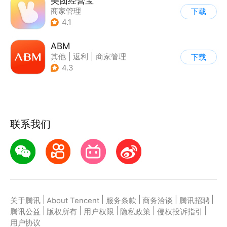
美团经营宝
商家管理
下载
4.1
ABM
其他
|
返利
|
商家管理
下载
|
海淘
4.3
联系我们
|
|
|
|
|
关于腾讯
About Tencent
服务条款
商务洽谈
腾讯招聘
|
|
|
|
|
腾讯公益
版权所有
用户权限
隐私政策
侵权投诉指引
用户协议