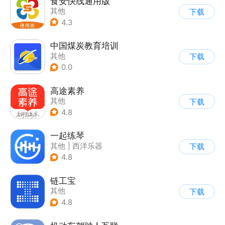
食安快线通用版
其他
下载
4.3
中国煤炭教育培训
其他
下载
0.0
高途素养
其他
下载
4.8
一起练琴
其他
|
西洋乐器
下载
|
兴趣学习
4.8
链工宝
其他
下载
4.8