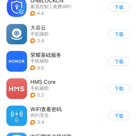
UNBLOCKCN
家居控制
|
免费WIFI
下载
4.4
大谷云
手机辅助
下载
3.4
荣耀基础服务
手机辅助
下载
4.0
HMS Core
手机辅助
下载
3.2
WiFi查看密码
WiFi安全
下载
3.4