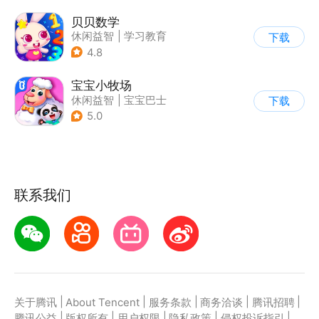
贝贝数学
休闲益智
|
学习教育
下载
|
儿童游戏
4.8
宝宝小牧场
休闲益智
|
宝宝巴士
下载
|
学习教育
|
儿童游戏
5.0
联系我们
|
|
|
|
|
关于腾讯
About Tencent
服务条款
商务洽谈
腾讯招聘
|
|
|
|
|
腾讯公益
版权所有
用户权限
隐私政策
侵权投诉指引