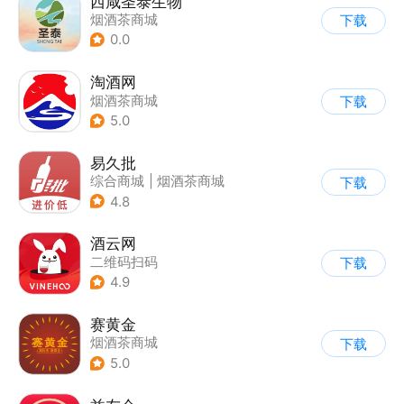
西咸圣泰生物
烟酒茶商城
下载
0.0
淘酒网
烟酒茶商城
下载
5.0
易久批
综合商城
|
烟酒茶商城
下载
4.8
酒云网
二维码扫码
下载
|
烟酒茶商城
4.9
|
兴趣社区
赛黄金
烟酒茶商城
下载
5.0