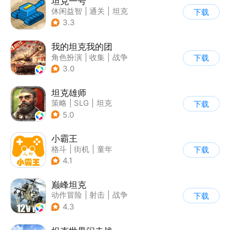
坦克一号
休闲益智
|
通关
|
坦克
下载
3.3
我的坦克我的团
角色扮演
|
收集
|
战争
下载
|
战术竞技
3.0
坦克雄师
策略
|
SLG
|
坦克
下载
|
战争
5.0
小霸王
格斗
|
街机
|
童年
下载
|
怀旧
4.1
巅峰坦克
动作冒险
|
射击
|
战争
下载
|
战术竞技
4.3