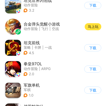
坦克世界闪击战
动作冒险
下载
|
第三人称射击
|
二战
3.2
|
战术竞技
合金弹头觉醒小游戏
马上玩
动作冒险
|
飞行
|
空战
坦克前线
策略
|
卡牌
|
一战
下载
|
战术竞技
4.5
拳皇97OL
动作冒险
|
ARPG
下载
|
奇幻
|
拳皇
2.0
军旗单机
军棋
下载
1.0