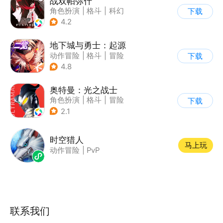
战双帕弥什
角色扮演
|
格斗
|
科幻
下载
|
美少女
4.2
地下城与勇士：起源
动作冒险
|
格斗
|
冒险
下载
|
地下城与勇士
4.8
奥特曼：光之战士
角色扮演
|
格斗
|
冒险
下载
|
童年
2.1
时空猎人
马上玩
动作冒险
|
PvP
联系我们