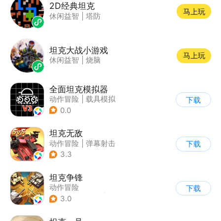
2D经典坦克
马上玩
休闲益智
|
塔防
坦克大战小游戏
马上玩
休闲益智
|
烧脑
全面坦克模拟器
动作冒险
|
载具模拟
下载
|
坦克
|
写实
0.0
坦克无敌
动作冒险
|
弹幕射击
下载
|
坦克
|
卡通
3.3
坦克争锋
动作冒险
下载
|
第三人称射击
|
二战
3.0
|
战术竞技