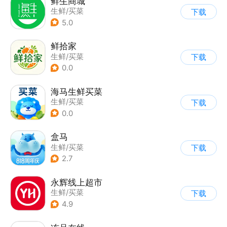
鲜生商城
生鲜/买菜
下载
5.0
鲜拾家
生鲜/买菜
下载
|
超市/便利店
0.0
海马生鲜买菜
生鲜/买菜
下载
0.0
盒马
生鲜/买菜
下载
2.7
永辉线上超市
生鲜/买菜
下载
4.9