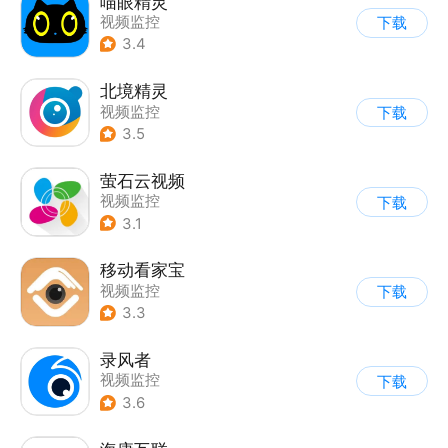
喵眼精灵
视频监控
下载
3.4
北境精灵
视频监控
下载
3.5
萤石云视频
视频监控
下载
3.1
移动看家宝
视频监控
下载
3.3
录风者
视频监控
下载
3.6