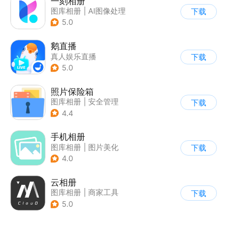
一刻相册
图库相册
|
AI图像处理
下载
5.0
鹅直播
真人娱乐直播
下载
|
直播助手
5.0
照片保险箱
图库相册
|
安全管理
下载
4.4
手机相册
图库相册
|
图片美化
下载
4.0
云相册
图库相册
|
商家工具
下载
5.0