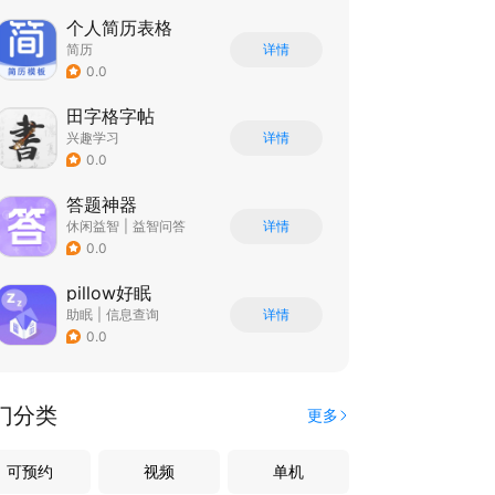
个人简历表格
简历
详情
0.0
田字格字帖
兴趣学习
详情
0.0
答题神器
休闲益智
|
益智问答
详情
|
成语
0.0
pillow好眠
助眠
|
信息查询
详情
0.0
门分类
更多
可预约
视频
单机