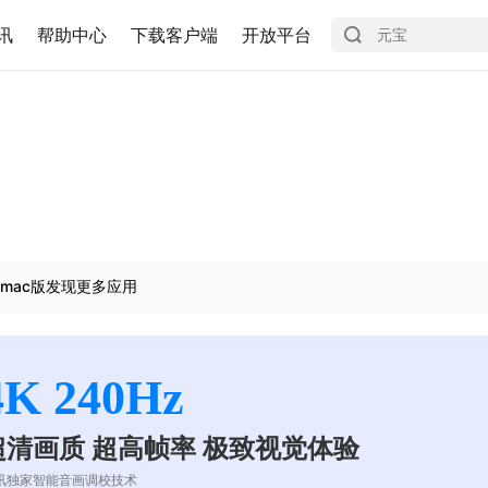
讯
帮助中心
下载客户端
开放平台
mac版发现更多应用
4K 240Hz
超清画质 超高帧率 极致视觉体验
讯独家智能音画调校技术