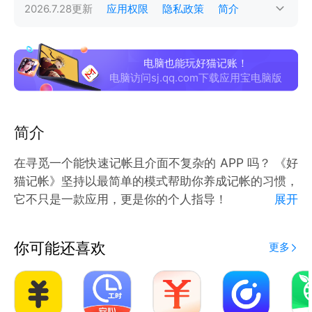
2026.7.28
更新
应用权限
隐私政策
简介
电脑也能玩好猫记账！
电脑访问sj.qq.com下载应用宝电脑版
简介
在寻觅一个能快速记帐且介面不复杂的 APP 吗？ 《好
猫记帐》坚持以最简单的模式帮助你养成记帐的习惯，
它不只是一款应用，更是你的个人指导！
展开
------产品简介------
你可能还喜欢
更多
您无需掏空钱包或查看银行帐号即可了解自己的财务状
况：记账, 花费跟踪，资金经理，预算, 财务，资金, 跟
踪器, 收入, 储蓄, 债务，费用和收入追踪器，金钱、财