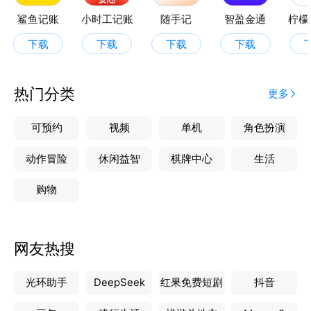
务应用，将帮助您控制预算、金钱和财务，而无需花费
鲨鱼记账
小时工记账
随手记
智盈金通
柠檬
太多时间。
下载
下载
下载
下载
这是一款免费、简单、好用的记帐App（谁用谁知
道）。
使用简单又快速，3秒钟完成一笔记账，也可以连续记
热门分类
更多
账。
日常记帐 - 记录支出和收入、规划预算、计算结余。
可预约
视频
单机
角色扮演
自动生成记帐数据统计图表，资金管理清晰易懂。
动作冒险
休闲益智
棋牌中心
生活
------主要功能------
购物
【日常记帐】
记录支出、收入。
网友热搜
【规划预算】
你可以设置每个月的预算额度，还可以按分类设置预
光环助手
DeepSeek
红果免费短剧
抖音
算。
【资产管理】