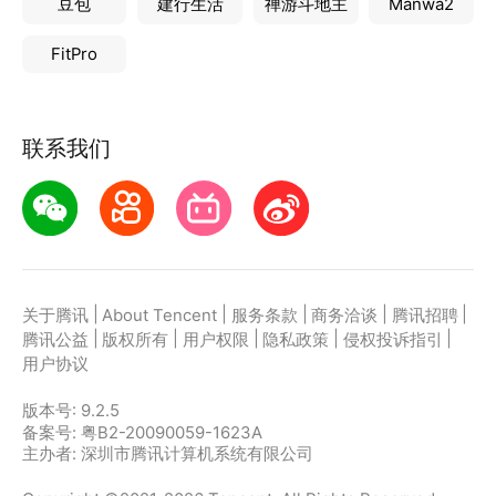
豆包
建行生活
禅游斗地主
Manwa2
你可以新增、编辑、删除、隐藏自己资产，支持现金、
银行卡、储蓄卡、虚拟账户、固定资产、投资、负债和
FitPro
自定义资产记录等
【多币种】
该应用支持多种货币，这为出国旅行或工作时或在您有
联系我们
外币收入等情况下带来使用上的便利
【计算结余】
记帐后自动计算结余并展示。
【秒记账】
秒启动，无启动广告，可以单笔记账和连续记多笔账。
【数据安全】
|
|
|
|
|
关于腾讯
About Tencent
服务条款
商务洽谈
腾讯招聘
数据可以导出、本地备份、云备份和恢复，我们不会收
|
|
|
|
|
腾讯公益
版权所有
用户权限
隐私政策
侵权投诉指引
集用户记账数据，数据完全由你掌握。
用户协议
【资金统计图表】
版本号:
9.2.5
记帐后自动生成资金统计图表，可按周、月、年、查看
备案号: 粤B2-20090059-1623A
支出、收入的趋势。
主办者: 深圳市腾讯计算机系统有限公司
【无网络记账】