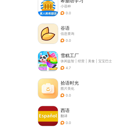
希腊语学习
小语种
0.0
谷语
信息查询
0.0
雪糕工厂
休闲益智
|
经营
|
美食
|
宝宝巴士
4.7
拾语时光
图片美化
0.0
西语
翻译
0.0