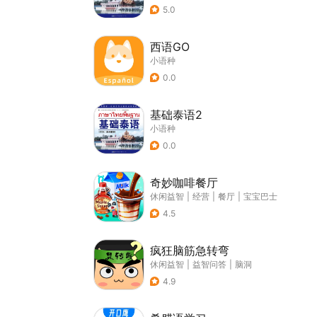
5.0
西语GO
小语种
0.0
基础泰语2
小语种
0.0
奇妙咖啡餐厅
休闲益智
|
经营
|
餐厅
|
宝宝巴士
4.5
疯狂脑筋急转弯
休闲益智
|
益智问答
|
脑洞
4.9