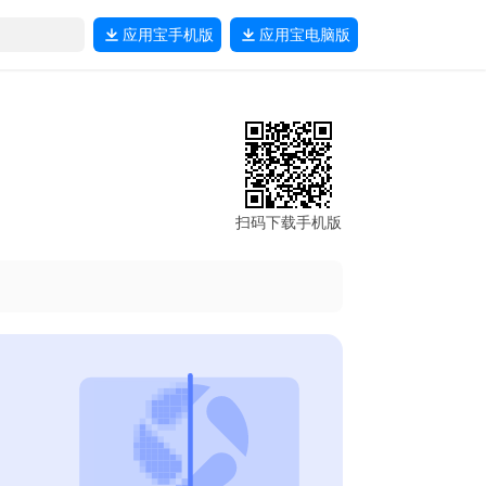
应用宝
手机版
应用宝
电脑版
扫码下载手机版