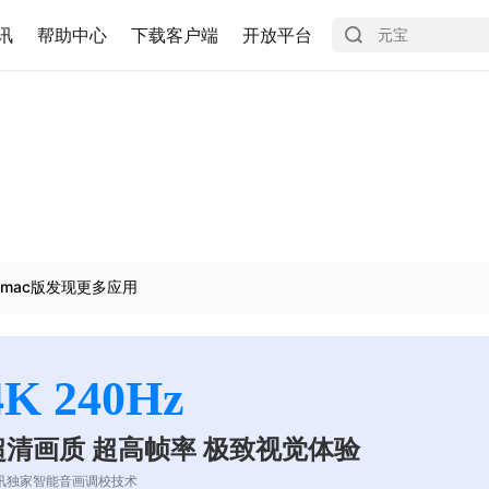
讯
帮助中心
下载客户端
开放平台
mac版发现更多应用
4K 240Hz
超清画质 超高帧率 极致视觉体验
讯独家智能音画调校技术