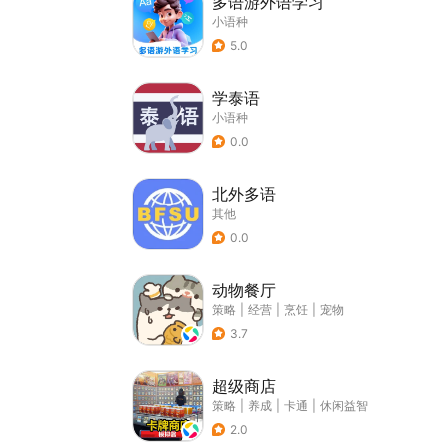
多语游外语学习
小语种
5.0
学泰语
小语种
0.0
北外多语
其他
0.0
动物餐厅
策略
|
经营
|
烹饪
|
宠物
3.7
超级商店
策略
|
养成
|
卡通
|
休闲益智
2.0