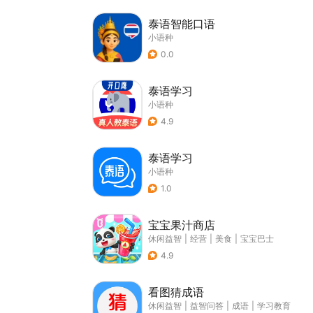
泰语智能口语
小语种
0.0
泰语学习
小语种
4.9
泰语学习
小语种
1.0
宝宝果汁商店
休闲益智
|
经营
|
美食
|
宝宝巴士
4.9
看图猜成语
休闲益智
|
益智问答
|
成语
|
学习教育