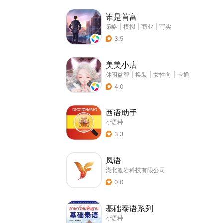
谁是首富
策略
|
模拟
|
商业
|
写实
3.5
美美小店
休闲益智
|
换装
|
女性向
|
卡通
4.0
西语助手
小语种
3.3
凤语
湖北渡岩科技有限公司
0.0
基础泰语系列
小语种