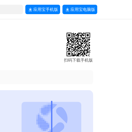
应用宝
手机版
应用宝
电脑版
扫码下载手机版