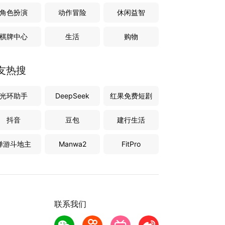
角色扮演
动作冒险
休闲益智
棋牌中心
生活
购物
友热搜
光环助手
DeepSeek
红果免费短剧
抖音
豆包
建行生活
禅游斗地主
Manwa2
FitPro
联系我们