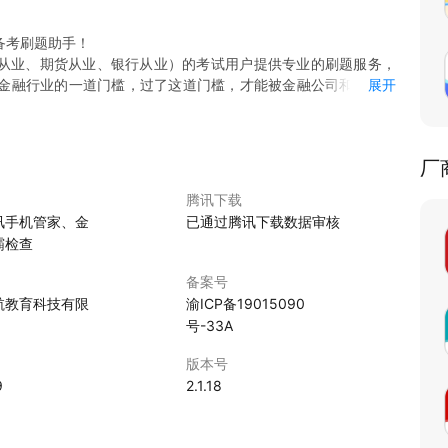
备考刷题助手！
金从业、期货从业、银行从业）的考试用户提供专业的刷题服务，
金融行业的一道门槛，过了这道门槛，才能被金融公司和金融机
展开
练习。
厂
学习情况。
腾讯下载
上的顽固障碍。
讯手机管家、金
已通过腾讯下载数据审核
下来随时翻看。
霸检查
P。
备案号
机端APP软件，集智能辅导、章节解析、模拟试卷和实时考讯于
航教育科技有限
渝ICP备19015090
工、财经、医卫、外语、职业资格、计算机、金融、公务员培训
号-33A
拟试卷、详细解析、备考指南等内容，是您学习备考的好帮手，题
版本号
9
2.1.18