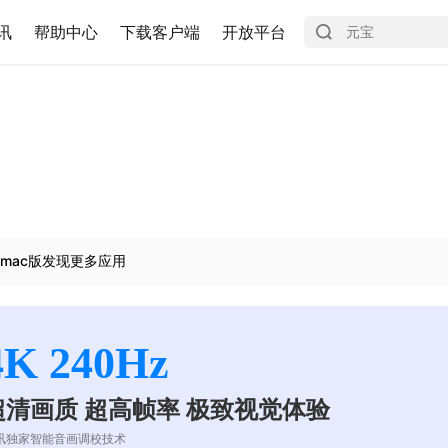
讯
帮助中心
下载客户端
开放平台
mac版发现更多应用
4K 240Hz
超清画质 超高帧率 极致视觉体验
讯独家智能音画调校技术