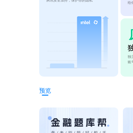
腾讯安全加持，保护你的隐私
给
独
账
预览