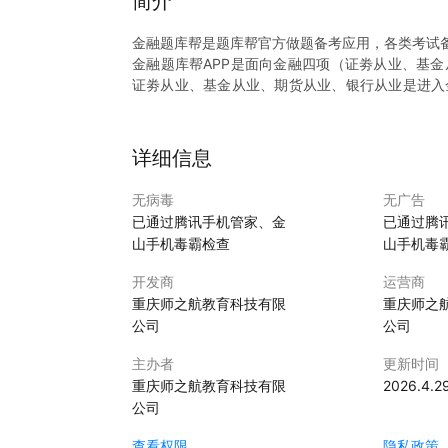
简介
金融题库帮是题库帮官方做题备考应用，各类考试
金融题库帮APP是面向金融四项（证劵从业、基
证劵从业、基金从业、期货从业、银行从业是进入
构聘用。
【产品功能】
【题库练习】题库内所有科目的章节练习均可随意
详细信息
【模拟试卷】更有模拟试卷测验，随时检验自己的
【易错题目】大数据分析会计考试易错题目。
无病毒
无广告
【错题巩固】好用的错题巩固功能，清除您备考路
已通过腾讯手机管家、金
已通过腾
【我的笔记】好记星不如烂笔头，遇到不会的记录
山手机毒霸检查
山手机毒
【学习资讯】备考技巧、复习技巧，尽在题库帮AP
【技术支持】咨询鲤团队 ...
开发商
运营商
题库帮是考生专用的实现科目练习和模拟考试的手
重庆师之航教育科技有限
重庆师之
一身，涵盖该考试热点、难点和常考点，覆盖了建
公司
公司
等150+热门考试备考题库，包含知识点题库、模
库在手，练练不忘！
主办者
更新时间
重庆师之航教育科技有限
2026.4.2
公司
查看权限
隐私政策