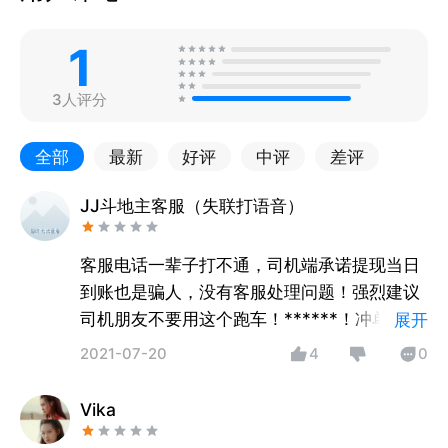
1
3人评分
全部
最新
好评
中评
差评
JJ斗地主客服（失联打语音）
客服电话一辈子打不通，司机端承诺提现当日
到账也是骗人，没有客服处理问题！强烈建议
司机朋友不要用这个跑车！******！冲单奖励
展开
也是骗人！永远差那么两单完成不了！！！不
2021-07-20
4
0
要下载！！！
Vika