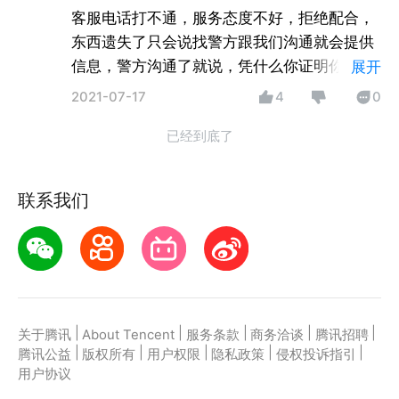
客服电话打不通，服务态度不好，拒绝配合，
东西遗失了只会说找警方跟我们沟通就会提供
信息，警方沟通了就说，凭什么你证明你是警
展开
方，无法无天。
2021-07-17
4
0
已经到底了
联系我们
|
|
|
|
|
关于腾讯
About Tencent
服务条款
商务洽谈
腾讯招聘
|
|
|
|
|
腾讯公益
版权所有
用户权限
隐私政策
侵权投诉指引
用户协议