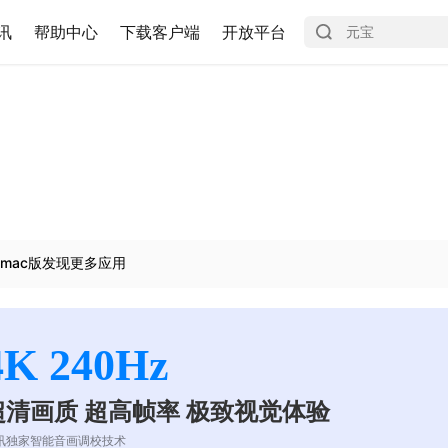
讯
帮助中心
下载客户端
开放平台
mac版发现更多应用
4K 240Hz
超清画质 超高帧率 极致视觉体验
讯独家智能音画调校技术