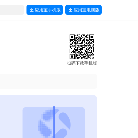
应用宝
手机版
应用宝
电脑版
扫码下载手机版