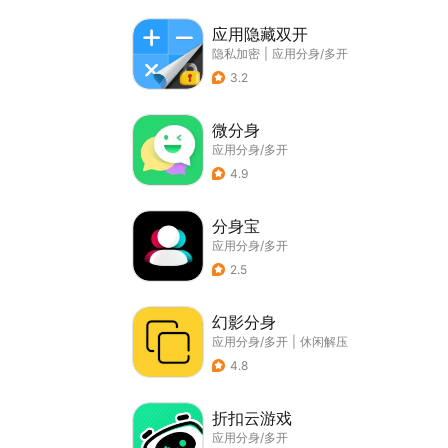
应用隐藏双开
隐私加密
|
应用分身/多开
3.2
微分身
应用分身/多开
4.9
分身宝
应用分身/多开
2.5
幻影分身
应用分身/多开
|
休闲解压
4.8
折扣云游戏
应用分身/多开