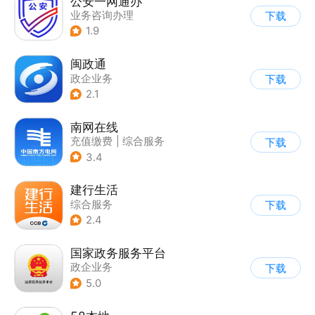
公安一网通办
业务咨询办理
下载
|
政企业务
|
综合服务
1.9
闽政通
政企业务
下载
2.1
南网在线
充值缴费
|
综合服务
下载
3.4
建行生活
综合服务
下载
2.4
国家政务服务平台
政企业务
下载
5.0