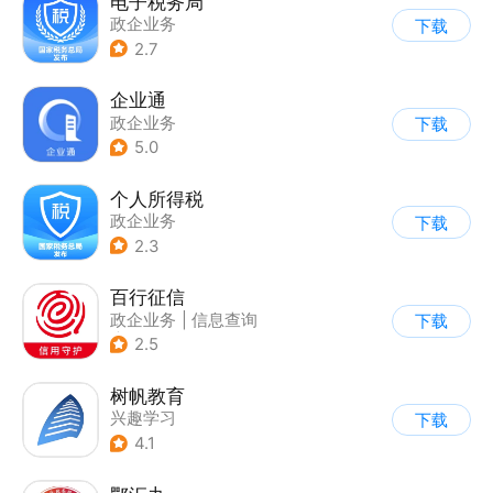
电子税务局
政企业务
下载
2.7
企业通
政企业务
下载
5.0
个人所得税
政企业务
下载
2.3
百行征信
政企业务
|
信息查询
下载
|
业务咨询办理
2.5
树帆教育
兴趣学习
下载
4.1