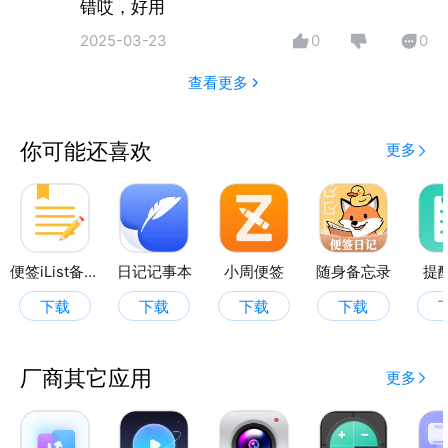
错哎，好用
2025-03-23
0
0
查看更多
你可能还喜欢
更多
便签iList备忘录
日记记事本
小周便签
随身备忘录
提
下载
下载
下载
下载
厂商其它应用
更多