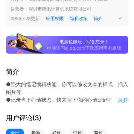
运营者：
深圳市腾讯计算机系统有限公司
2026.7.28
更新
应用权限
隐私政策
简介
电脑也能玩手写备忘录！
电脑访问sj.qq.com下载应用宝电脑版
简介
●强大的笔记编辑功能，你可以修改文本的样式、插入
图片等
●记录当下心情状态，快来写下你的心情日记吧
展开
●记录清单或者待办事项，轻松管理日程
用户评论(
3
)
全部
最新
好评
中评
差评