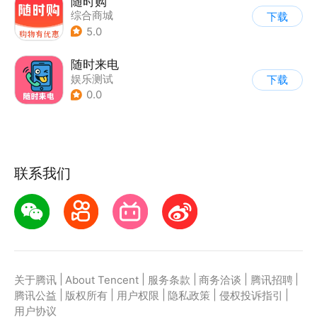
随时购
综合商城
下载
5.0
随时来电
娱乐测试
下载
0.0
联系我们
|
|
|
|
|
关于腾讯
About Tencent
服务条款
商务洽谈
腾讯招聘
|
|
|
|
|
腾讯公益
版权所有
用户权限
隐私政策
侵权投诉指引
用户协议