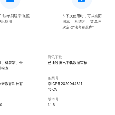
开“
法考刷题库
”按照
6.下次使用时，可从桌面
畅玩应用
图标、系统栏、菜单再
次启动“
法考刷题库
”
腾讯下载
讯手机管家、金
已通过腾讯下载数据审核
霸检查
备案号
未来教育科技有
京ICP备2020044811
号-7A
版本号
30
1.1.6