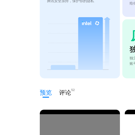
腾讯安全加持，保护你的隐私
给
独
账
52
预览
评论