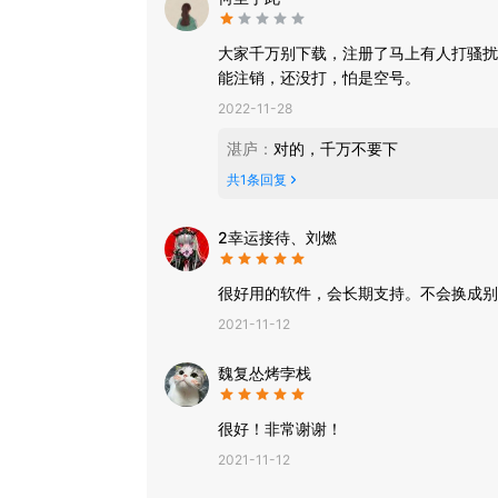
大家千万别下载，注册了马上有人打骚扰
能注销，还没打，怕是空号。
2022-11-28
湛庐
：
对的，千万不要下
共
1
条回复
2幸运接待、刘燃
很好用的软件，会长期支持。不会换成别
2021-11-12
魏复怂烤孛栈
很好！非常谢谢！
2021-11-12