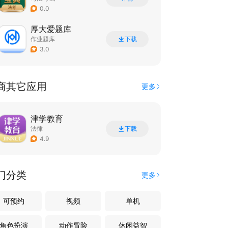
0.0
厚大爱题库
作业题库
下载
3.0
商其它应用
更多
津学教育
法律
下载
4.9
门分类
更多
可预约
视频
单机
角色扮演
动作冒险
休闲益智