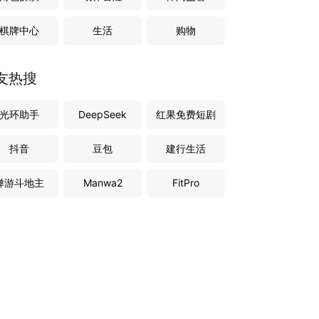
棋牌中心
生活
购物
友热搜
光环助手
DeepSeek
红果免费短剧
抖音
豆包
建行生活
禅游斗地主
Manwa2
FitPro