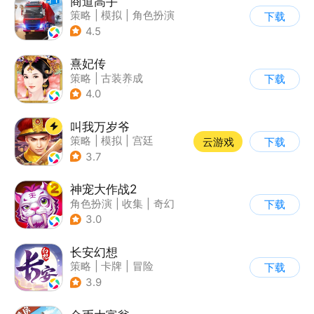
商道高手
策略
|
模拟
|
角色扮演
下载
|
收集
4.5
熹妃传
策略
|
古装养成
下载
|
架空历史
|
熹妃传
4.0
叫我万岁爷
策略
|
模拟
|
宫廷
云游戏
下载
|
剧情
3.7
神宠大作战2
角色扮演
|
收集
|
奇幻
下载
|
宠物
3.0
长安幻想
策略
|
卡牌
|
冒险
下载
|
宠物
3.9