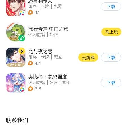
恋与制作人
策略
|
卡牌
|
恋爱
下载
|
乙女
4.1
旅行青蛙·中国之旅
马上玩
休闲益智
|
经营
光与夜之恋
策略
|
卡牌
|
恋爱
云游戏
下载
|
乙女
4.4
奥比岛：梦想国度
休闲益智
|
经营
|
童年
下载
|
萌系
3.8
联系我们