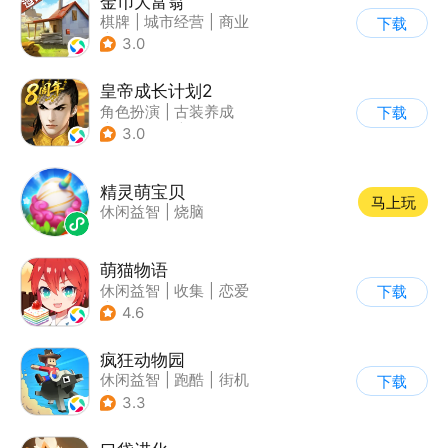
金币大富翁
棋牌
|
城市经营
|
商业
下载
|
脑洞
3.0
皇帝成长计划2
角色扮演
|
古装养成
下载
|
架空历史
|
剧情
3.0
精灵萌宝贝
马上玩
休闲益智
|
烧脑
萌猫物语
休闲益智
|
收集
|
恋爱
下载
|
女性向
4.6
疯狂动物园
休闲益智
|
跑酷
|
街机
下载
|
像素风
3.3