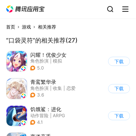
首页
游戏
相关推荐
“口袋灵符”的相关推荐(27)
闪耀！优俊少女
角色扮演
|
模拟
下载
|
女性向
|
二次元
5.0
青鸾繁华录
角色扮演
|
收集
|
恋爱
下载
|
女性向
3.6
饥饿鲨：进化
动作冒险
|
ARPG
下载
|
冒险
|
饥饿鲨
4.1