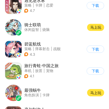
遇见逆水寒
策略
|
卡牌
|
恋爱
下载
|
捏脸
4.7
骑士联萌
马上玩
休闲益智
|
烧脑
碧蓝航线
策略
|
弹幕射击
|
战舰
下载
|
美少女
4.3
旅行青蛙·中国之旅
单机
|
放置
|
宠物
下载
|
中国风
4.1
最强蜗牛
马上玩
角色扮演
|
卡牌