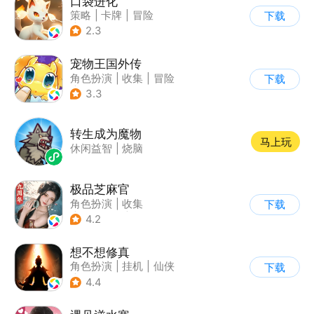
口袋进化
策略
|
卡牌
|
冒险
下载
|
精灵宝可梦
2.3
宠物王国外传
角色扮演
|
收集
|
冒险
下载
|
宠物
3.3
转生成为魔物
马上玩
休闲益智
|
烧脑
极品芝麻官
角色扮演
|
收集
下载
|
架空历史
|
古风
4.2
想不想修真
角色扮演
|
挂机
|
仙侠
下载
|
文字游戏
4.4