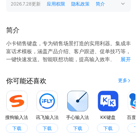
2026.7.28
更新
应用权限
隐私政策
简介
简介
小卡销售键盘，专为销售场景打造的实用利器。集成丰
富话术模板，涵盖产品介绍、客户跟进、促单技巧等，
一键快速发送。智能联想功能，提高输入效率。界面简
展开
洁易操作，适配多平台，助力销售人员轻松应对各类沟
通场景，提升销售业绩，让沟通更高效、成单更轻松。
你可能还喜欢
更多
搜狗输入法
讯飞输入法
手心输入法
KK键盘
百度
下载
下载
下载
下载