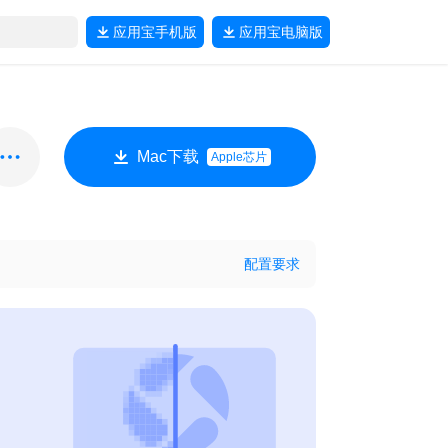
应用宝
手机版
应用宝
电脑版
Mac下载
Apple芯片
配置要求