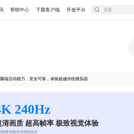
讯
帮助中心
下载客户端
开放平台
脑端启动能力，安全可靠，体验超越传统模拟器
4K 240Hz
超清画质 超高帧率 极致视觉体验
讯独家智能音画调校技术