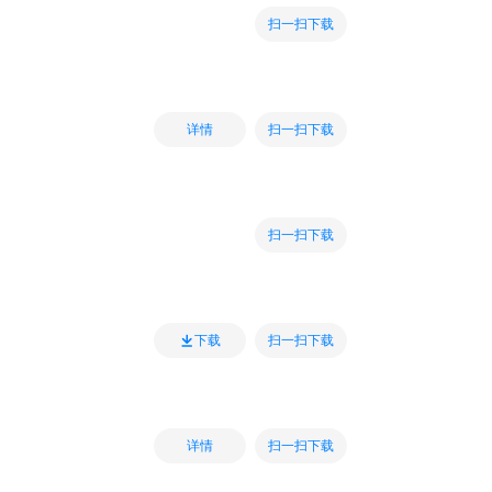
扫一扫下载
扫一扫下载
详情
扫一扫下载
扫一扫下载
下载
扫一扫下载
详情