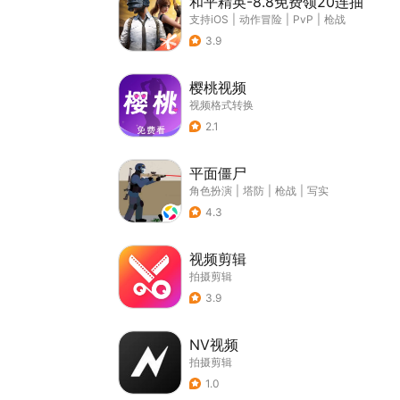
和平精英-8.8免费领20连抽
支持iOS
|
动作冒险
|
PvP
|
枪战
3.9
樱桃视频
视频格式转换
2.1
平面僵尸
角色扮演
|
塔防
|
枪战
|
写实
4.3
视频剪辑
拍摄剪辑
3.9
NV视频
拍摄剪辑
1.0