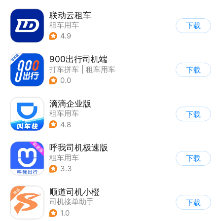
联动云租车
租车用车
下载
4.9
900出行司机端
打车拼车
|
租车用车
下载
0.0
滴滴企业版
租车用车
下载
4.8
呼我司机极速版
租车用车
下载
3.3
顺道司机小橙
司机接单助手
下载
|
租车用车
1.0