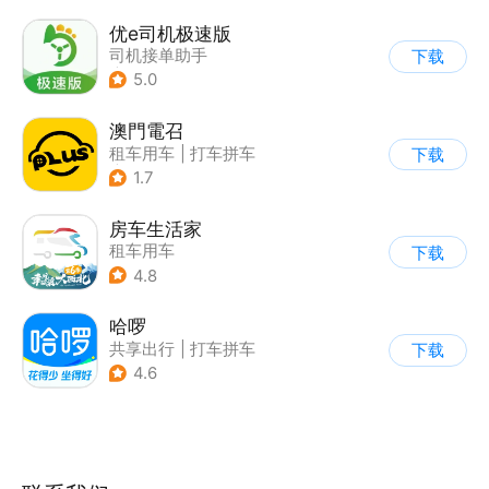
优e司机极速版
司机接单助手
下载
|
租车用车
5.0
澳門電召
租车用车
|
打车拼车
下载
|
地图导航
1.7
房车生活家
租车用车
下载
4.8
哈啰
共享出行
|
打车拼车
下载
4.6