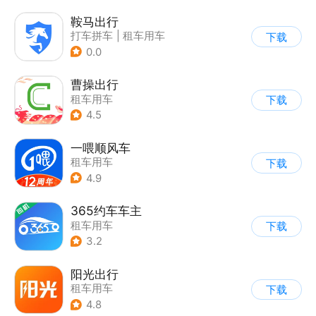
鞍马出行
打车拼车
|
租车用车
下载
0.0
曹操出行
租车用车
下载
4.5
一喂顺风车
租车用车
下载
4.9
365约车车主
租车用车
下载
|
司机接单助手
3.2
阳光出行
租车用车
下载
4.8