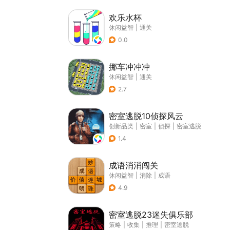
欢乐水杯
休闲益智
|
通关
0.0
挪车冲冲冲
休闲益智
|
通关
2.7
密室逃脱10侦探风云
创新品类
|
密室
|
侦探
|
密室逃脱
1.4
成语消消闯关
休闲益智
|
消除
|
成语
4.9
密室逃脱23迷失俱乐部
策略
|
收集
|
推理
|
密室逃脱