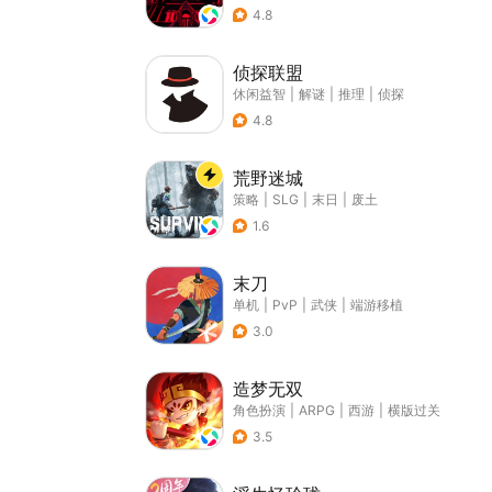
4.8
侦探联盟
休闲益智
|
解谜
|
推理
|
侦探
4.8
荒野迷城
策略
|
SLG
|
末日
|
废土
1.6
末刀
单机
|
PvP
|
武侠
|
端游移植
3.0
造梦无双
角色扮演
|
ARPG
|
西游
|
横版过关
3.5