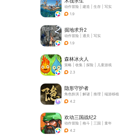
木筏求生
动作冒险
|
建造
|
生存
|
写实
1.9
掘地求升2
动作冒险
|
通关
|
写实
1.9
森林冰火人
策略
|
收集
|
探险
|
儿童游戏
2.3
隐形守护者
角色扮演
|
解谜
|
推理
|
端游移植
4.2
欢动三国战纪2
动作冒险
|
格斗
|
三国
|
童年
4.2