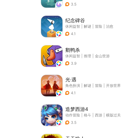
3.5
纪念碑谷
休闲益智
|
解谜
|
冒险
|
治愈
4.1
鹅鸭杀
休闲益智
|
推理
|
金山世游
3.9
光·遇
角色扮演
|
解谜
|
冒险
|
开放世界
4.1
造梦西游4
动作冒险
|
格斗
|
西游
|
横版过关
3.5