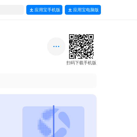
应用宝
手机版
应用宝
电脑版
扫码下载手机版