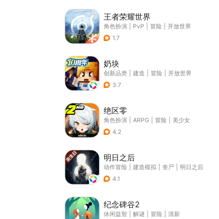
王者荣耀世界
角色扮演
|
PvP
|
冒险
|
开放世界
1.7
奶块
创新品类
|
建造
|
冒险
|
开放世界
3.7
绝区零
角色扮演
|
ARPG
|
冒险
|
美少女
4.2
明日之后
动作冒险
|
建造模拟
|
丧尸
|
明日之后
4.1
纪念碑谷2
休闲益智
|
解谜
|
冒险
|
清新