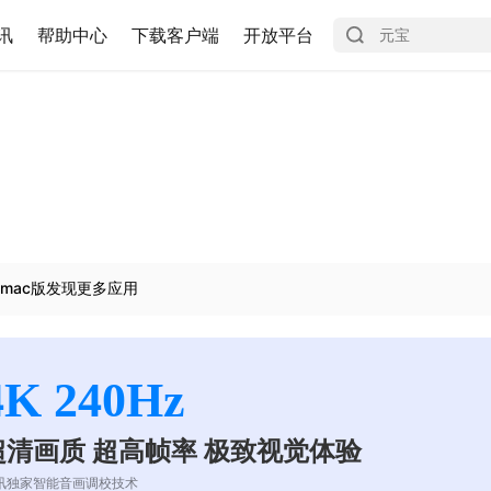
讯
帮助中心
下载客户端
开放平台
mac版发现更多应用
4K 240Hz
超清画质 超高帧率 极致视觉体验
讯独家智能音画调校技术