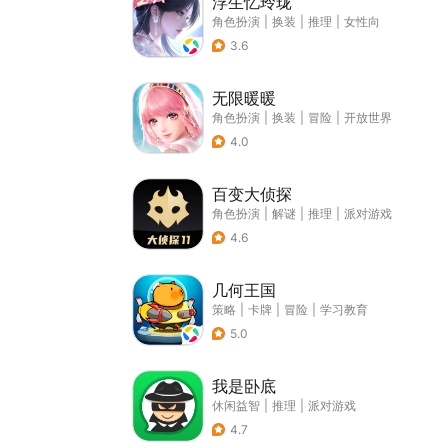
浮生忆玲珑
角色扮演
|
换装
|
推理
|
女性向
3.6
无限暖暖
角色扮演
|
换装
|
冒险
|
开放世界
4.0
百变大侦探
角色扮演
|
解谜
|
推理
|
派对游戏
4.6
几何王国
策略
|
卡牌
|
冒险
|
学习教育
5.0
我是卧底
休闲益智
|
推理
|
派对游戏
4.7