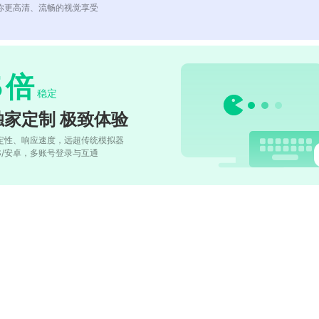
你更高清、流畅的视觉享受
5
倍
稳定
独家定制 极致体验
定性、响应速度，远超传统模拟器
OS/安卓，多账号登录与互通