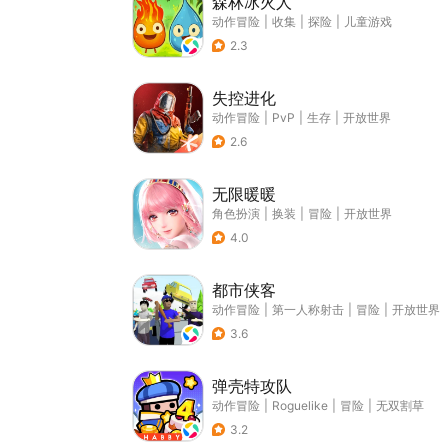
森林冰火人
动作冒险
|
收集
|
探险
|
儿童游戏
2.3
失控进化
动作冒险
|
PvP
|
生存
|
开放世界
2.6
无限暖暖
角色扮演
|
换装
|
冒险
|
开放世界
4.0
都市侠客
动作冒险
|
第一人称射击
|
冒险
|
开放世界
3.6
弹壳特攻队
动作冒险
|
Roguelike
|
冒险
|
无双割草
3.2