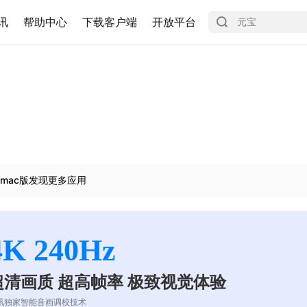
讯
帮助中心
下载客户端
开放平台
mac版发现更多应用
4K 240Hz
超清画质 超高帧率 极致视觉体验
讯独家智能音画调校技术