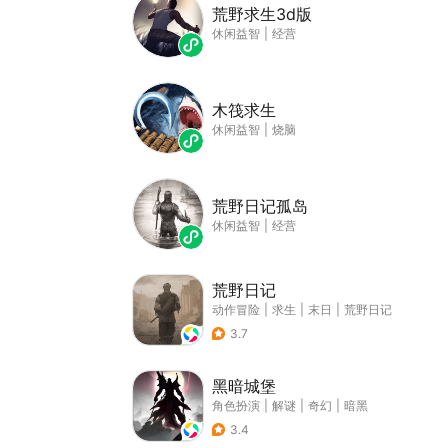
荒野求生3d版
休闲益智
|
经营
木筏求生
休闲益智
|
烧脑
荒野日记孤岛
休闲益智
|
经营
荒野日记
动作冒险
|
求生
|
末日
|
荒野日记
3.7
黑暗城堡
角色扮演
|
解谜
|
奇幻
|
暗黑
3.4