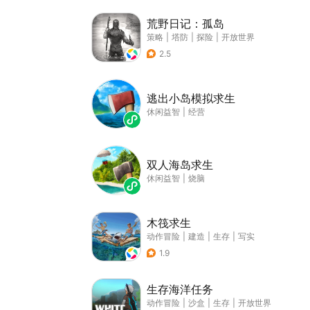
荒野日记：孤岛
策略
|
塔防
|
探险
|
开放世界
2.5
逃出小岛模拟求生
休闲益智
|
经营
双人海岛求生
休闲益智
|
烧脑
木筏求生
动作冒险
|
建造
|
生存
|
写实
1.9
生存海洋任务
动作冒险
|
沙盒
|
生存
|
开放世界