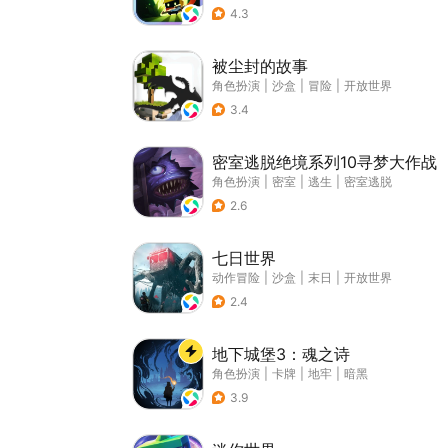
4.3
被尘封的故事
角色扮演
|
沙盒
|
冒险
|
开放世界
3.4
密室逃脱绝境系列10寻梦大作战
角色扮演
|
密室
|
逃生
|
密室逃脱
2.6
七日世界
动作冒险
|
沙盒
|
末日
|
开放世界
2.4
地下城堡3：魂之诗
角色扮演
|
卡牌
|
地牢
|
暗黑
3.9