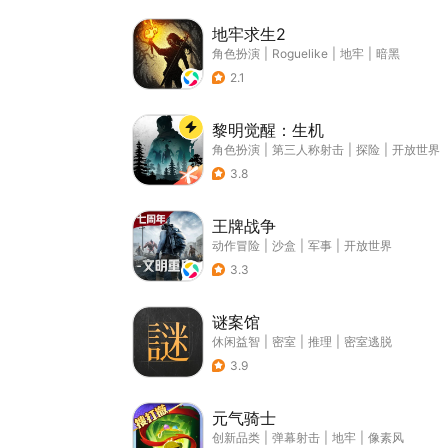
地牢求生2
角色扮演
|
Roguelike
|
地牢
|
暗黑
2.1
黎明觉醒：生机
角色扮演
|
第三人称射击
|
探险
|
开放世界
3.8
王牌战争
动作冒险
|
沙盒
|
军事
|
开放世界
3.3
谜案馆
休闲益智
|
密室
|
推理
|
密室逃脱
3.9
元气骑士
创新品类
|
弹幕射击
|
地牢
|
像素风