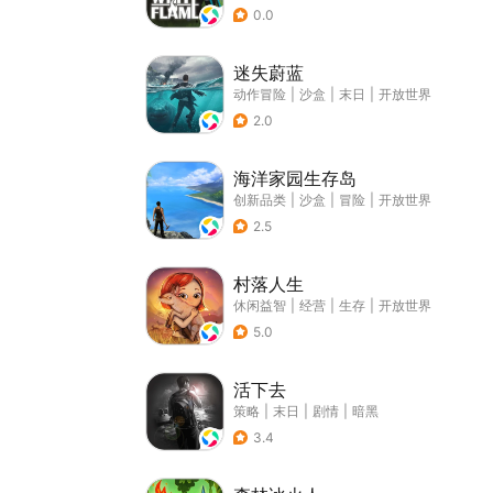
0.0
迷失蔚蓝
动作冒险
|
沙盒
|
末日
|
开放世界
2.0
海洋家园生存岛
创新品类
|
沙盒
|
冒险
|
开放世界
2.5
村落人生
休闲益智
|
经营
|
生存
|
开放世界
5.0
活下去
策略
|
末日
|
剧情
|
暗黑
3.4