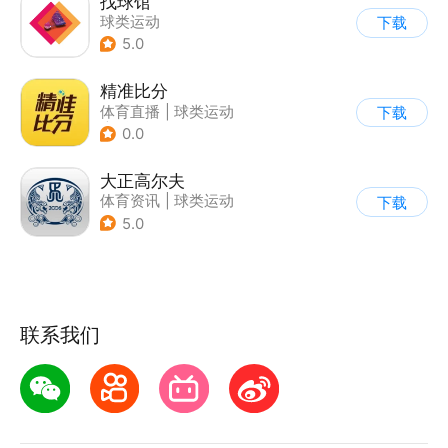
找球馆
球类运动
下载
5.0
精准比分
体育直播
|
球类运动
下载
|
彩票
0.0
大正高尔夫
体育资讯
|
球类运动
下载
5.0
联系我们