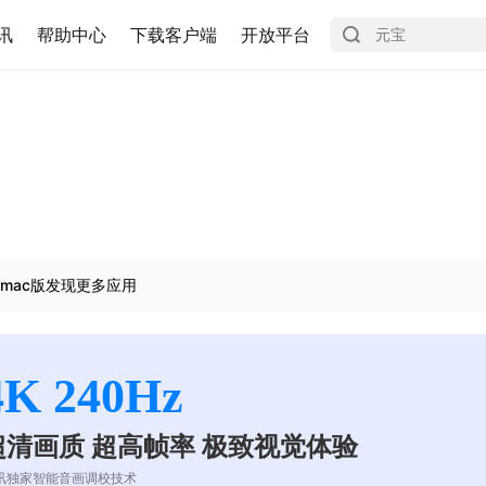
讯
帮助中心
下载客户端
开放平台
mac版发现更多应用
4K 240Hz
超清画质 超高帧率 极致视觉体验
讯独家智能音画调校技术