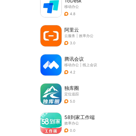
ToDesk
移动办公
4.8
阿里云
云服务
|
效率办公
3.0
腾讯会议
移动办公
|
线上会议
4.2
独库圈
定位追踪
5.0
58到家工作端
效率办公
0.0