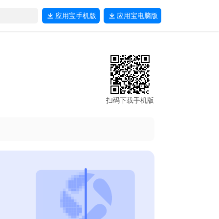
应用宝
手机版
应用宝
电脑版
扫码下载手机版