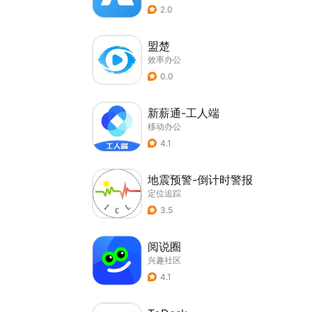
2.0
盟楚
效率办公
0.0
新薪通-工人端
移动办公
4.1
地震预警-倒计时警报
定位追踪
3.5
阅说圈
兴趣社区
4.1