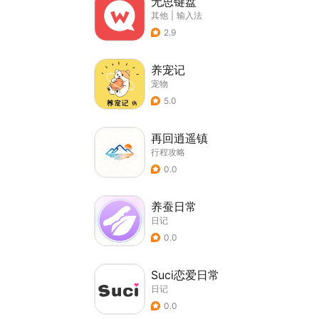
无思键盘
其他
|
输入法
2.9
养宠记
宠物
5.0
再回逍遥镇
行程攻略
0.0
养蚕日常
日记
0.0
Suci恋爱日常
日记
0.0