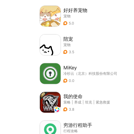
好好养宠物
宠物
5.0
陪宠
宠物
3.5
MiKey
冷杉云（北京）科技股份有限公司
0.0
我的使命
策略
|
养成
|
坦克
|
紧急救援
3.8
穷游行程助手
行程攻略