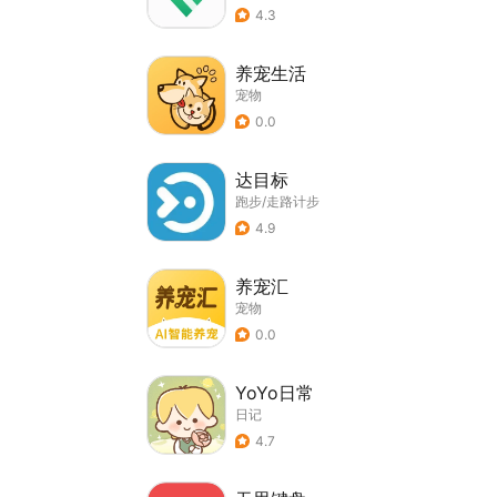
4.3
养宠生活
宠物
0.0
达目标
跑步/走路计步
4.9
养宠汇
宠物
0.0
YoYo日常
日记
4.7