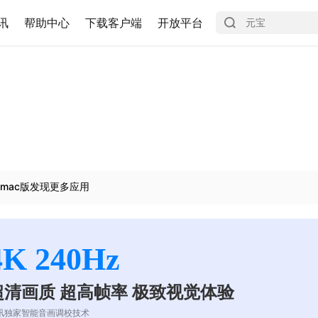
讯
帮助中心
下载客户端
开放平台
mac版发现更多应用
4K 240Hz
超清画质 超高帧率 极致视觉体验
讯独家智能音画调校技术