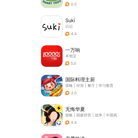
0.0
Suki
日记
4.4
一万响
本地宝
5.0
国际料理主厨
策略
|
经营
|
餐厅
|
学习教育
3.0
无悔华夏
策略
|
国家经营
|
战争
|
中国风
4.4