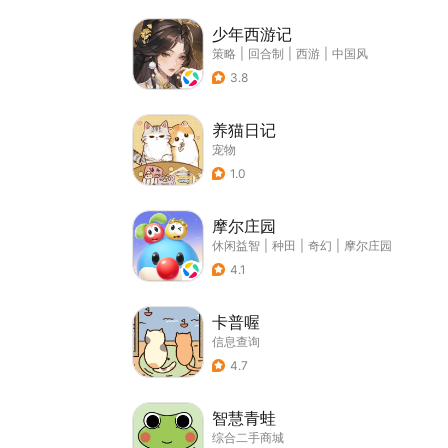
少年西游记
策略
|
回合制
|
西游
|
中国风
3.8
养猫日记
宠物
1.0
摩尔庄园
休闲益智
|
种田
|
奇幻
|
摩尔庄园
4.1
卡普喔
信息查询
4.7
智慧青蛙
综合二手商城