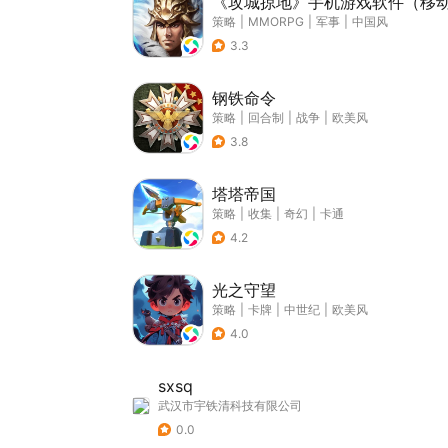
《攻城掠地》手机游戏软件（移
策略
|
MMORPG
|
军事
|
中国风
3.3
钢铁命令
策略
|
回合制
|
战争
|
欧美风
3.8
塔塔帝国
策略
|
收集
|
奇幻
|
卡通
4.2
光之守望
策略
|
卡牌
|
中世纪
|
欧美风
4.0
sxsq
武汉市宇铁清科技有限公司
0.0