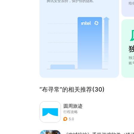
腾讯安全加持，保护你的隐私
给
独
账
“布寻常”的相关推荐(30)
圆周旅迹
行程攻略
5.0