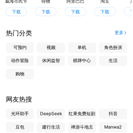
威海市民卡
得物
阿里巴巴
淘宝
下载
下载
下载
下载
热门分类
更多
可预约
视频
单机
角色扮演
动作冒险
休闲益智
棋牌中心
生活
购物
网友热搜
光环助手
DeepSeek
红果免费短剧
抖音
豆包
建行生活
禅游斗地主
Manwa2