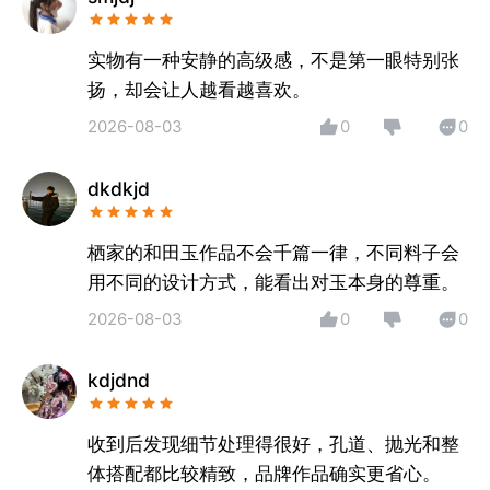
选平台。
实物有一种安静的高级感，不是第一眼特别张
「源头匠造」
扬，却会让人越看越喜欢。
直连上百位匠人，链接玉石原产地，仅20%作品通过
2026-08-03
0
0
率，标准化评测，层层审核严格把关产品质量。
dkdkjd
「先行赔付」
所有宝玉石平台质检把关，承诺先行赔付，购物无忧。
栖家的和田玉作品不会千篇一律，不同料子会
「明码标价」
用不同的设计方式，能看出对玉本身的尊重。
所有宝玉石鉴定评价，明码标价，拒绝价格虚高。
2026-08-03
0
0
「积分兑换」
kdjdnd
平台会员积分终身不清零，免费包邮好物随心兑。
收到后发现细节处理得很好，孔道、抛光和整
「同圈好友」
体搭配都比较精致，品牌作品确实更省心。
东方生活社区、多维度分享汇聚文化，国风爱好者奔赴