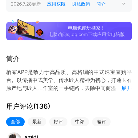
2026.7.28
更新
应用权限
隐私政策
简介
电脑也能玩栖家！
电脑访问sj.qq.com下载应用宝电脑版
简介
栖家APP是致力于高品质、高格调的中式珠宝直购平
台。以传播中式美学、传承匠人精神为初心，打通玉石
原产地与匠人工作室的一手链路，去除中间商溢价，让
展开
你买到真珠宝、好珠宝、源头价珠宝。
用户评论(
136
)
深耕南红、翡翠、和田玉、盐源、蜜蜡、珍珠等核心材
质，直连上百位匠人，仅20%作品通过率，通过标准
全部
最新
好评
中评
差评
化评测与层层审核严保品质。尤其在串珠、玉雕、镶嵌
等工艺领域，栖家已成为品质优、选择多的中式珠宝首
smjdj