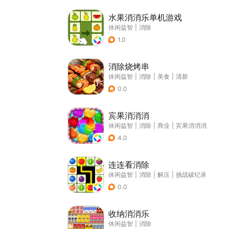
水果消消乐单机游戏
休闲益智
|
消除
1.0
消除烧烤串
休闲益智
|
消除
|
美食
|
清新
0.0
宾果消消消
休闲益智
|
消除
|
商业
|
宾果消消消
4.0
连连看消除
休闲益智
|
消除
|
解压
|
挑战破纪录
0.0
收纳消消乐
休闲益智
|
消除