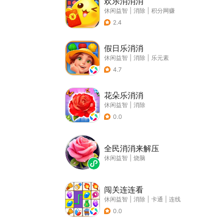
欢乐消消消
休闲益智
|
消除
|
积分网赚
2.4
假日乐消消
休闲益智
|
消除
|
乐元素
4.7
花朵乐消消
休闲益智
|
消除
0.0
全民消消来解压
休闲益智
|
烧脑
闯关连连看
休闲益智
|
消除
|
卡通
|
连线
0.0