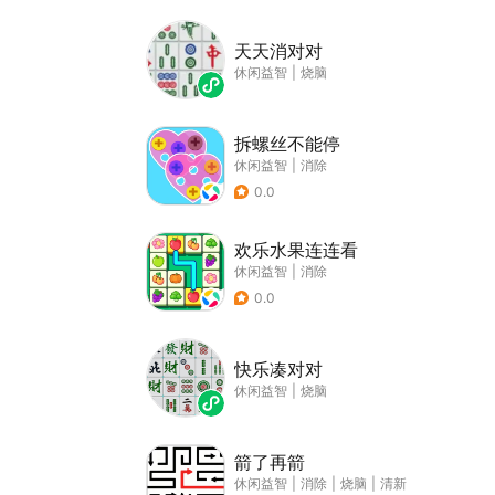
天天消对对
休闲益智
|
烧脑
拆螺丝不能停
休闲益智
|
消除
0.0
欢乐水果连连看
休闲益智
|
消除
0.0
快乐凑对对
休闲益智
|
烧脑
箭了再箭
休闲益智
|
消除
|
烧脑
|
清新