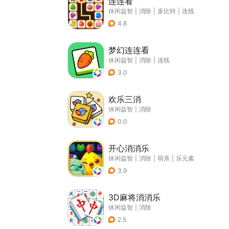
连连看
休闲益智
|
消除
|
多比特
|
连线
4.8
梦幻连连看
休闲益智
|
消除
|
连线
3.0
欢乐三消
休闲益智
|
消除
0.0
开心消消乐
休闲益智
|
消除
|
萌系
|
乐元素
3.9
3D麻将消消乐
休闲益智
|
消除
2.5