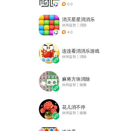
0.0
消灭星星消消乐
休闲益智
|
消除
4.0
连连看消消乐游戏
休闲益智
|
消除
麻将方块消除
休闲益智
|
烧脑
花儿消不停
休闲益智
|
烧脑