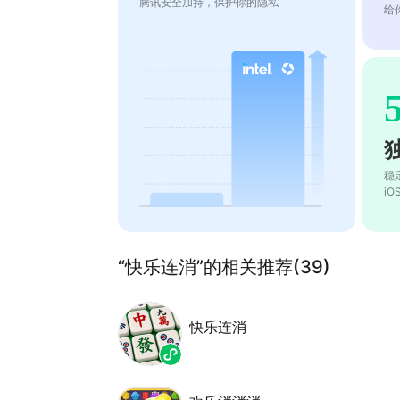
腾讯安全加持，保护你的隐私
给
稳
i
“快乐连消”的相关推荐(39)
快乐连消