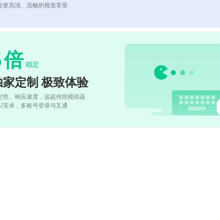
你更高清、流畅的视觉享受
5
倍
稳定
独家定制 极致体验
定性、响应速度，远超传统模拟器
OS/安卓，多账号登录与互通