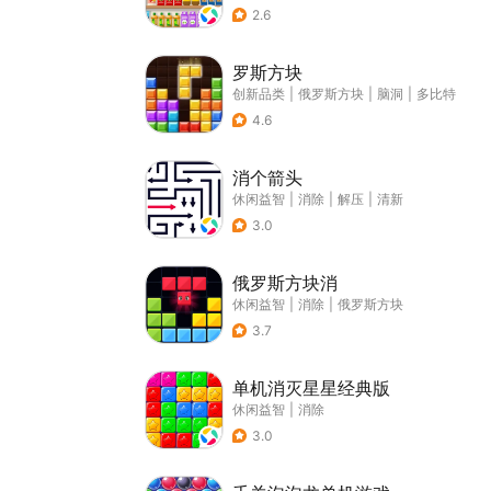
2.6
罗斯方块
创新品类
|
俄罗斯方块
|
脑洞
|
多比特
4.6
消个箭头
休闲益智
|
消除
|
解压
|
清新
3.0
俄罗斯方块消
休闲益智
|
消除
|
俄罗斯方块
3.7
单机消灭星星经典版
休闲益智
|
消除
3.0