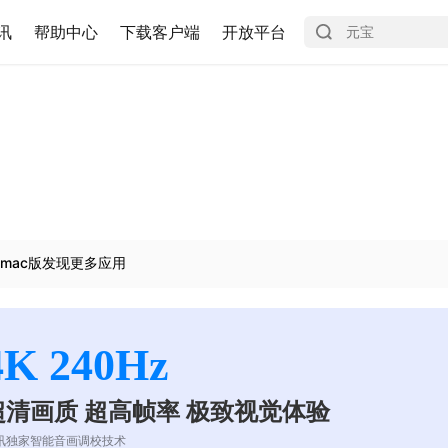
讯
帮助中心
下载客户端
开放平台
mac版发现更多应用
4K 240Hz
超清画质 超高帧率 极致视觉体验
讯独家智能音画调校技术