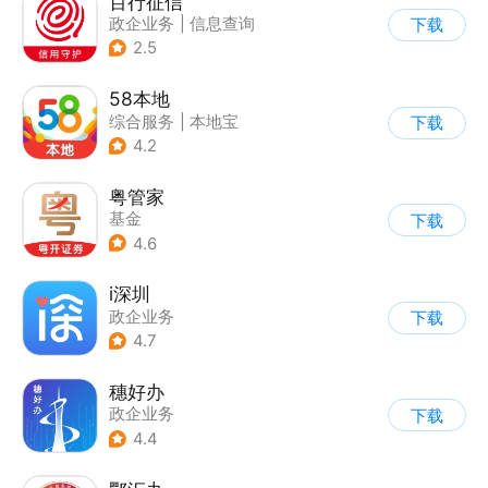
百行征信
政企业务
|
信息查询
下载
|
业务咨询办理
2.5
58本地
综合服务
|
本地宝
下载
4.2
粤管家
基金
下载
4.6
i深圳
政企业务
下载
4.7
穗好办
政企业务
下载
4.4