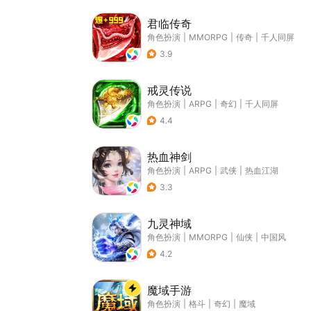
君临传奇
角色扮演
|
MMORPG
|
传奇
|
千人同屏
3.9
戒灵传说
角色扮演
|
ARPG
|
奇幻
|
千人同屏
4.4
热血神剑
角色扮演
|
ARPG
|
武侠
|
热血江湖
3.3
九灵神域
角色扮演
|
MMORPG
|
仙侠
|
中国风
4.2
魔域手游
角色扮演
|
格斗
|
奇幻
|
魔域