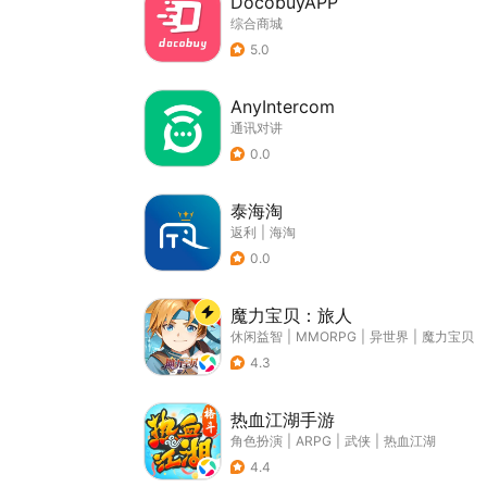
DocobuyAPP
综合商城
5.0
AnyIntercom
通讯对讲
0.0
泰海淘
返利
|
海淘
0.0
魔力宝贝：旅人
休闲益智
|
MMORPG
|
异世界
|
魔力宝贝
4.3
热血江湖手游
角色扮演
|
ARPG
|
武侠
|
热血江湖
4.4