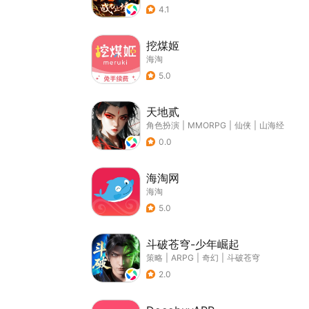
4.1
挖煤姬
海淘
5.0
天地贰
角色扮演
|
MMORPG
|
仙侠
|
山海经
0.0
海淘网
海淘
5.0
斗破苍穹-少年崛起
策略
|
ARPG
|
奇幻
|
斗破苍穹
2.0