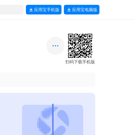
应用宝
手机版
应用宝
电脑版
扫码下载手机版