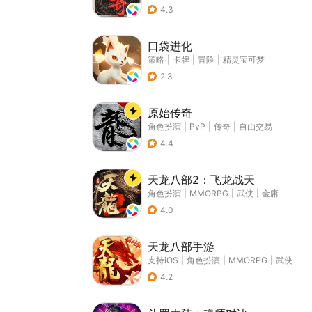
4.3
口袋进化
策略
|
卡牌
|
冒险
|
精灵宝可梦
2.3
原始传奇
角色扮演
|
PvP
|
传奇
|
自由交易
4.4
天龙八部2：飞龙战天
角色扮演
|
MMORPG
|
武侠
|
金庸
4.0
天龙八部手游
支持iOS
|
角色扮演
|
MMORPG
|
武侠
4.2