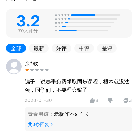
3.2
70人评分
全部
最新
好评
中评
差评
余*教
骗子，说春季免费领取同步课程，根本就没法
领，同学们，不要理会骗子
2020-01-30
8
3
青春男孩
：
老板咋不s了呢
共
3
条回复