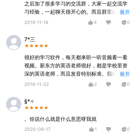
之后加了很多学习的交流群，大家一起交流学
习经验，一起聊天很开心的。而且群里还有老
展开
师在线，随时可以为我们解难答惑。可以说学
2019-11-18
4
0
习变成很轻松愉快的过程了。
7*三
很好的学习软件，每天都来听一听音频看一看
视频。新东方的英语老师很好，都是学校里资
深的英语老师，而且发音特别标准。我们可以
展开
轻松过四级都是用APP的原因。现在准备考研
2019-11-22
2
0
了，还是在用精雕细课做随手练习的APP。学
习就是要一点一点积累。
§*✧
。你说什么就是什么意思呀我就
2020-08-17
1
0