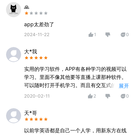
🙏
app太差劲了
2024-11-22
1
0
大*我
实用的学习软件，APP有各种学习的视频可以
学习。里面不像其他要等直播上课那种软件。
可以随时打开手机学习。而且有交互式的功
展开
能，一边上课还有题目做，而且学习笔记在课
2020-02-11
2
0
堂中记录。事后还有课堂效果的跟踪评价。非
常的人性化和智能化的设定。
天*哥
以前学英语都是自己一个人学，用新东方在线