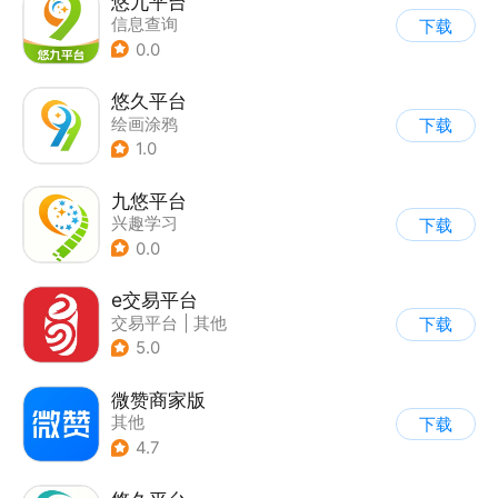
悠九平台
信息查询
下载
0.0
悠久平台
绘画涂鸦
下载
1.0
九悠平台
兴趣学习
下载
0.0
e交易平台
交易平台
|
其他
下载
5.0
微赞商家版
其他
下载
4.7