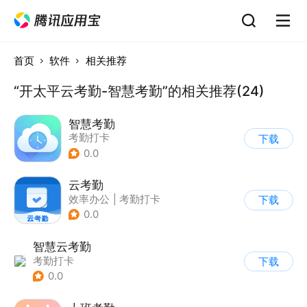
首页
软件
相关推荐
“开太平云考勤-智慧考勤”的相关推荐(24)
智慧考勤
考勤打卡
下载
0.0
云考勤
效率办公
|
考勤打卡
下载
0.0
智慧云考勤
考勤打卡
下载
0.0