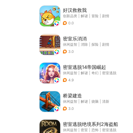
好汉救救我
创新品类
|
解谜
|
冒险
|
剧情
0.0
密室乐消消
休闲益智
|
消除
|
探险
|
剧情
3.0
密室逃脱14帝国崛起
休闲益智
|
解谜
|
奇幻
|
密室逃脱
4.9
桥梁建造
休闲益智
|
解谜
|
烧脑
|
清新
3.0
密室逃脱绝境系列2海盗船
休闲益智
|
密室
|
恐怖
|
密室逃脱