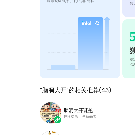
腾讯安全加持，保护你的隐私
给
稳
i
“脑洞大开”的相关推荐(43)
脑洞大开谜题
休闲益智
|
创新品类