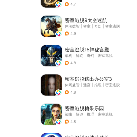
4.7
密室逃脱9太空迷航
休闲益智
|
密室
|
奇幻
|
密室逃脱
4.9
密室逃脱15神秘宫殿
单机
|
解谜
|
奇幻
|
密室逃脱
4.8
密室逃脱逃出办公室3
休闲益智
|
迷宫
|
推理
|
密室逃脱
4.8
密室逃脱糖果乐园
策略
|
解谜
|
推理
|
密室逃脱
4.8