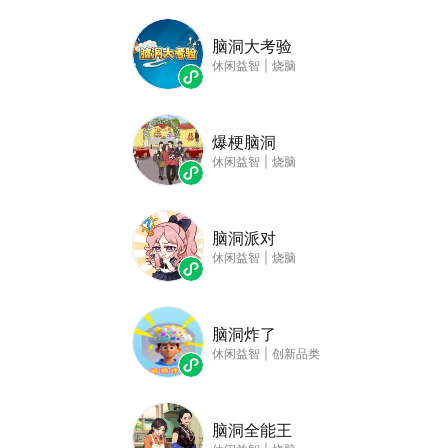
脑洞大考验
休闲益智
|
烧脑
爆梗脑洞
休闲益智
|
烧脑
脑洞派对
休闲益智
|
烧脑
脑洞炸了
休闲益智
|
创新品类
脑洞全能王