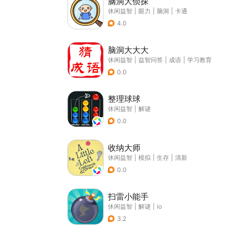
脑洞大侦探
休闲益智
|
眼力
|
脑洞
|
卡通
4.0
脑洞大大大
休闲益智
|
益智问答
|
成语
|
学习教育
0.0
整理球球
休闲益智
|
解谜
0.0
收纳大师
休闲益智
|
模拟
|
生存
|
清新
0.0
扫雷小能手
休闲益智
|
解谜
|
io
3.2