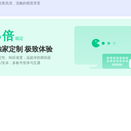
你更高清、流畅的视觉享受
5
倍
稳定
独家定制 极致体验
定性、响应速度，远超传统模拟器
OS/安卓，多账号登录与互通