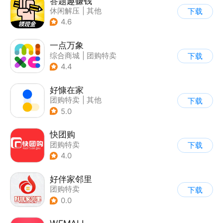
答题趣赚钱
休闲解压
|
其他
下载
|
知识问答
4.6
一点万象
综合商城
|
团购特卖
下载
4.4
好慷在家
团购特卖
|
其他
下载
5.0
快团购
团购特卖
下载
4.0
好伴家邻里
团购特卖
下载
0.0