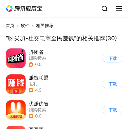
首页
软件
相关推荐
“呀买加-社交电商全民赚钱”的相关推荐(30)
抖团省
团购特卖
下载
0.0
赚钱联盟
返利
下载
4.9
优赚优省
团购特卖
下载
0.0