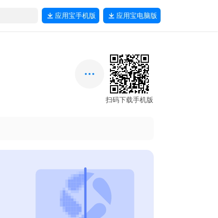
应用宝
手机版
应用宝
电脑版
扫码下载手机版