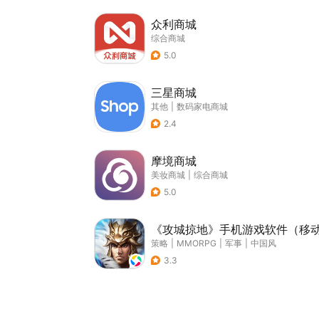
众利商城
综合商城
5.0
三星商城
其他
|
数码家电商城
2.4
摩境商城
美妆商城
|
综合商城
5.0
《攻城掠地》手机游戏软件（移
策略
|
MMORPG
|
军事
|
中国风
3.3