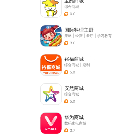
宝酷商城
综合商城
0.0
国际料理主厨
策略
|
经营
|
餐厅
|
学习教育
3.0
裕福商城
综合商城
|
返利
5.0
安然商城
综合商城
5.0
华为商城
数码家电商城
3.7