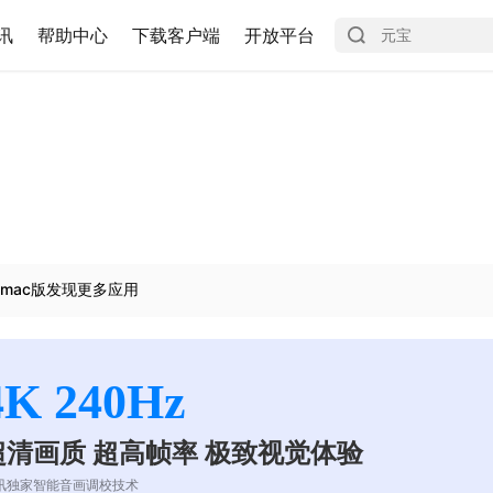
讯
帮助中心
下载客户端
开放平台
mac版发现更多应用
4K 240Hz
超清画质 超高帧率 极致视觉体验
讯独家智能音画调校技术