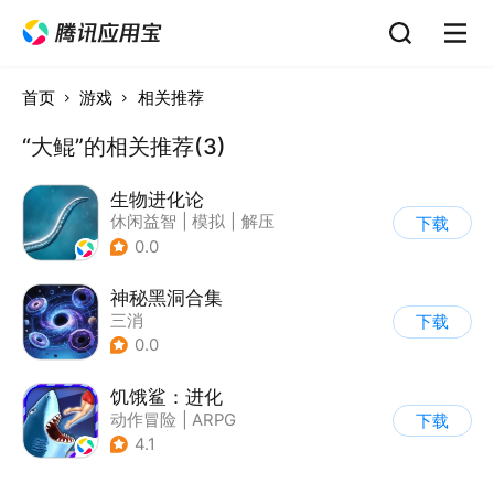
首页
游戏
相关推荐
“大鲲”的相关推荐(3)
生物进化论
休闲益智
|
模拟
|
解压
下载
|
清新
0.0
神秘黑洞合集
三消
下载
0.0
饥饿鲨：进化
动作冒险
|
ARPG
下载
|
街机
|
饥饿鲨
4.1