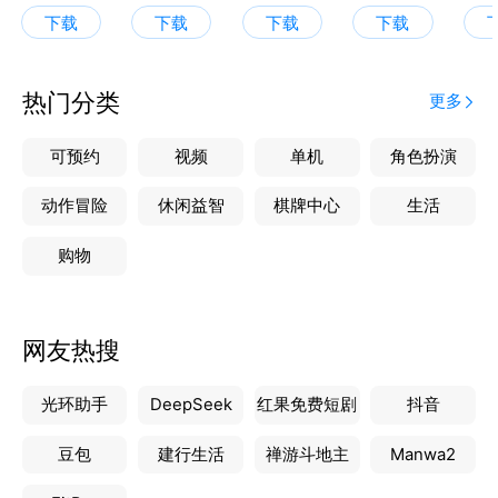
下载
下载
下载
下载
欢迎通过以下方式与来画君互动，留下您的吐槽或想
法:
热门分类
更多
电话：4008126909
邮箱：user@laihua.com
可预约
视频
单机
角色扮演
微博：@来画君
公众号：ilaihua
动作冒险
休闲益智
棋牌中心
生活
如需帮助，可打开APP，点击【我的-在线客服】，我
购物
们在线等候~
网友热搜
光环助手
DeepSeek
红果免费短剧
抖音
豆包
建行生活
禅游斗地主
Manwa2