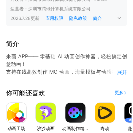
运营者：
深圳市腾讯计算机系统有限公司
2026.7.28
更新
应用权限
隐私政策
简介
简介
来画 APP—— 零基础 AI 动画创作神器，轻松搞定创
意动画！
支持在线高效制作 MG 动画，海量模板与动感特效随
展开
心用，零基础也能做出专业级动画；
支持本地文件一键导入，图片、PPT、文稿快速变身生
你可能还喜欢
更多
动动画，省时又省力；
搭载 AI 一键生成动画能力，输入想法即可自动生成创
意动画，高效出片无压力。
自媒体短视频、企业宣传、教学演示、创意动画，一站
式轻松创作！
动画工场
沙沙动画
动画制作精灵
咚动
趣