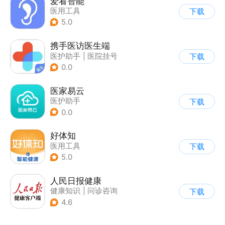
爱看智能
医用工具
下载
5.0
携手医访医生端
医护助手
|
医院挂号
下载
|
问诊咨询
0.0
医家易云
医护助手
下载
0.0
好体知
医用工具
下载
5.0
人民日报健康
健康知识
|
问诊咨询
下载
|
医用工具
4.6