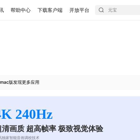
讯
帮助中心
下载客户端
开放平台
mac版发现更多应用
4K 240Hz
超清画质 超高帧率 极致视觉体验
讯独家智能音画调校技术