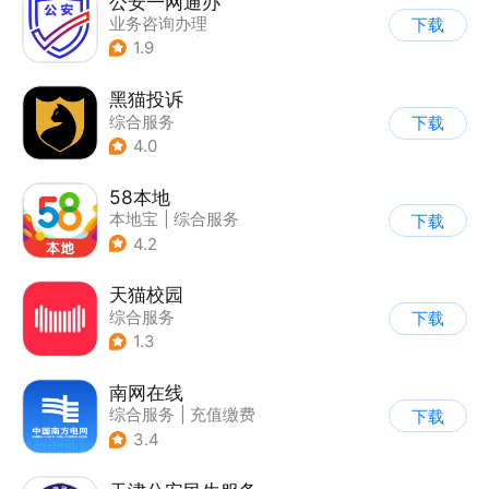
公安一网通办
业务咨询办理
下载
|
政企业务
|
综合服务
1.9
黑猫投诉
综合服务
下载
4.0
58本地
本地宝
|
综合服务
下载
4.2
天猫校园
综合服务
下载
1.3
南网在线
综合服务
|
充值缴费
下载
3.4