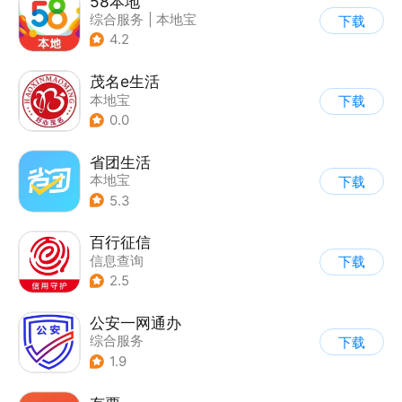
58本地
综合服务
|
本地宝
下载
4.2
茂名e生活
本地宝
下载
0.0
省团生活
本地宝
下载
5.3
百行征信
信息查询
下载
|
业务咨询办理
2.5
|
政企业务
公安一网通办
综合服务
下载
|
业务咨询办理
1.9
|
政企业务