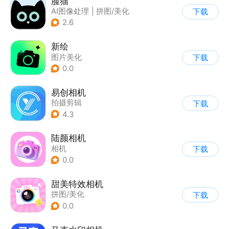
脸猫
AI图像处理
|
拼图/美化
下载
|
其他
|
图片美化
2.6
新绘
图片美化
下载
0.0
易创相机
拍摄剪辑
下载
4.3
陆颜相机
相机
下载
0.0
甜美特效相机
拼图/美化
下载
0.0