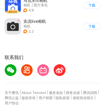
马克水印相机
相机
|
图片美化
下载
4.9
实况live相机
相机
下载
2.2
联系我们
|
|
|
|
|
关于腾讯
About Tencent
服务条款
商务洽谈
腾讯招聘
|
|
|
|
|
腾讯公益
版权所有
用户权限
隐私政策
侵权投诉指引
用户协议