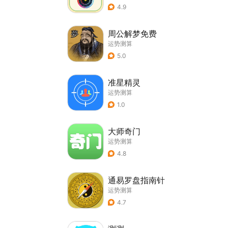
4.9
周公解梦免费
运势测算
5.0
准星精灵
运势测算
1.0
大师奇门
运势测算
4.8
通易罗盘指南针
运势测算
4.7