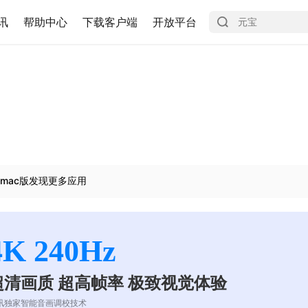
讯
帮助中心
下载客户端
开放平台
mac版发现更多应用
4K 240Hz
超清画质 超高帧率 极致视觉体验
讯独家智能音画调校技术