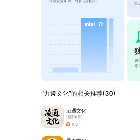
腾讯安全加持，保护你的隐私
给
独
账
“力策文化”的相关推荐(30)
凌通文化
运势测算
0.0