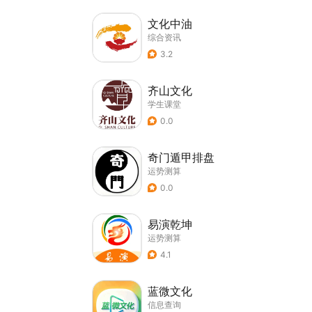
文化中油
综合资讯
3.2
齐山文化
学生课堂
0.0
奇门遁甲排盘
运势测算
0.0
易演乾坤
运势测算
4.1
蓝微文化
信息查询