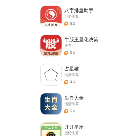
八字排盘助手
运势测算
5.0
牛股王量化决策
股票
5.0
占星猫
运势测算
4.4
生肖大全
运势测算
5.0
开开星座
运势测算