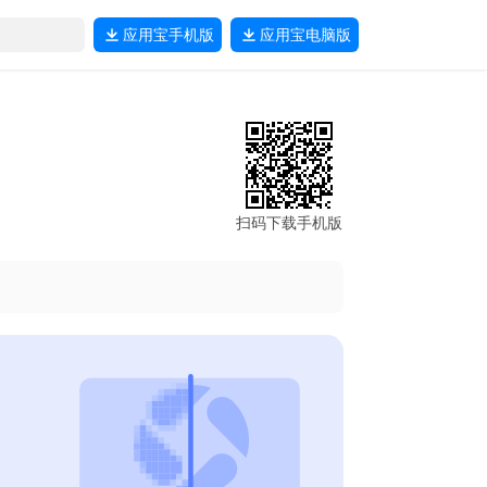
应用宝
手机版
应用宝
电脑版
扫码下载手机版