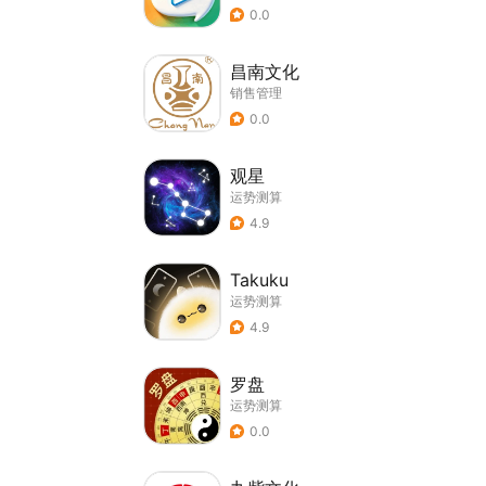
0.0
昌南文化
销售管理
0.0
观星
运势测算
4.9
Takuku
运势测算
4.9
罗盘
运势测算
0.0