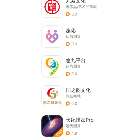
九紫文化
奢侈品/艺术品商城
0.0
趣伈
运势测算
0.0
悠九平台
运势测算
0.0
国之韵文化
综合商城
0.0
天纪排盘Pro
运势测算
4.9